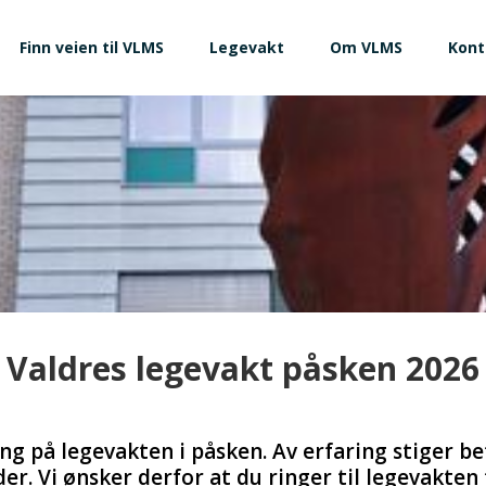
Finn veien til VLMS
Legevakt
Om VLMS
Kont
Valdres legevakt påsken 2026
g på legevakten i påsken. Av erfaring stiger bef
er. Vi ønsker derfor at du ringer til legevakten 