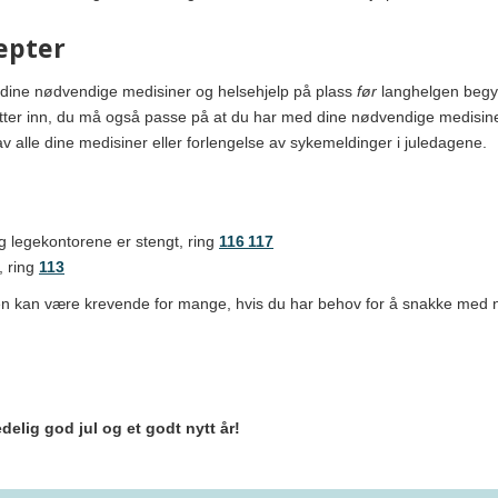
epter
ed dine nødvendige medisiner og helsehjelp på plass
før
langhelgen begy
setter inn, du må også passe på at du har med dine nødvendige medisiner
av alle dine medisiner eller forlengelse av sykemeldinger i juledagene.
g legekontorene er stengt, ring
116 117
, ring
113
 den kan være krevende for mange, hvis du har behov for å snakke med n
edelig god jul og et godt nytt år!