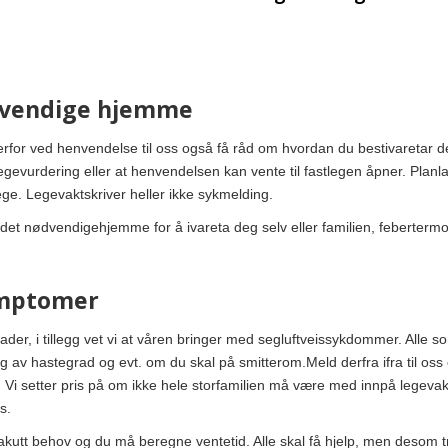
ødvendige hjemme
 derfor ved henvendelse til oss også få råd om hvordan du bestivaretar 
legevurdering eller at henvendelsen kan vente til fastlegen åpner. Planla
ge. Legevaktskriver heller ikke sykmelding.
det nødvendigehjemme for å ivareta deg selv eller familien, feberterm
ymptomer
er, i tillegg vet vi at våren bringer med segluftveissykdommer. Alle som 
ng av hastegrad og evt. om du skal på smitterom.Meld derfra ifra til os
 setter pris på om ikke hele storfamilien må være med innpå legevakt
s.
akutt behov og du må beregne ventetid. Alle skal få hjelp, men desom tr