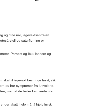
deg og dine når, legevaktsentralen
gtesårstell og suturfjerning er
ometer, Paracet og Ibux,isposer og
skal til legevakt bes ringe først, slik
s om du har symptomer fra luftveiene.
en, men at de heller kan vente ute.
enger akutt hjelp må få hjelp først.